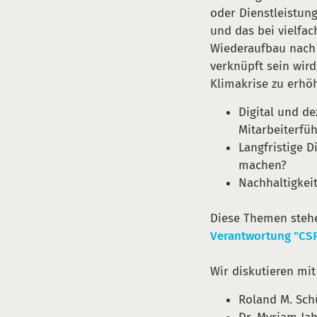
oder Dienstleistun
und das bei vielfach
Wiederaufbau nach 
verknüpft sein wir
Klimakrise zu erhö
Digital und de
Mitarbeiterfü
Langfristige D
machen?
Nachhaltigkei
Diese Themen stehe
Verantwortung "CSR
Wir diskutieren mi
Roland M. Sch