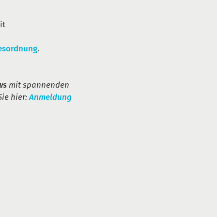
it
esordnung
.
ws
mit spannenden
ie hier:
Anmeldung