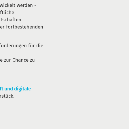
wickelt werden -
ftliche
rtschaften
der fortbestehenden
sforderungen für die
se zur Chance zu
t und digitale
hstück.