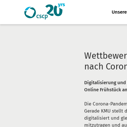
Website
Unser
Suche
durchsuchen
Wettbewer
nach Coro
Digitalisierung und 
Online Frühstück am
Die Corona-Pandemi
Gerade KMU stellt 
digitalisiert und g
mitzutragen und au