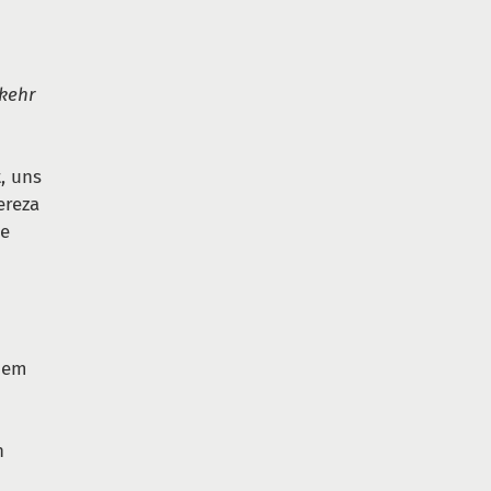
rkehr
t, uns
ereza
he
u
inem
n