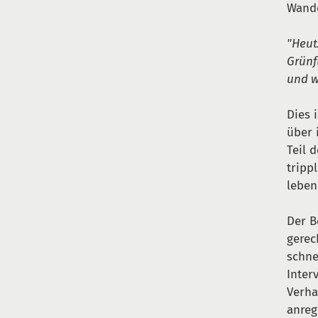
Wande
"Heut
Grünf
und w
Dies 
über 
Teil 
tripp
leben
Der B
gerec
schne
Inter
Verha
anreg