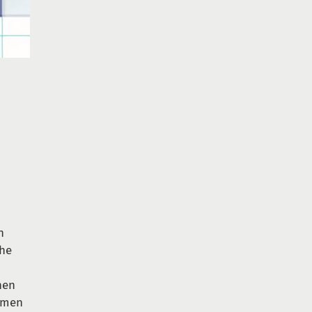
n
che
hen
amen