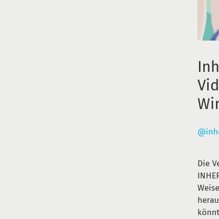
Inh
Vid
Wi
@inh
Die V
INHER
Weise
herau
könnt