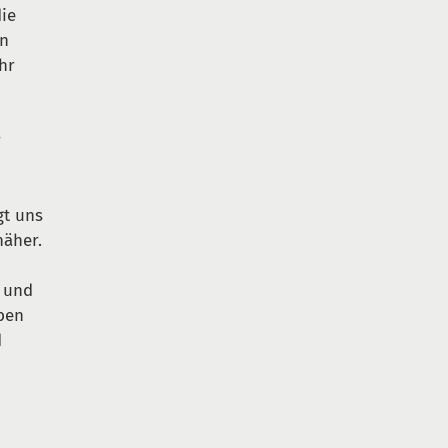
die
en
hr
r
gt uns
näher.
und
aben
d