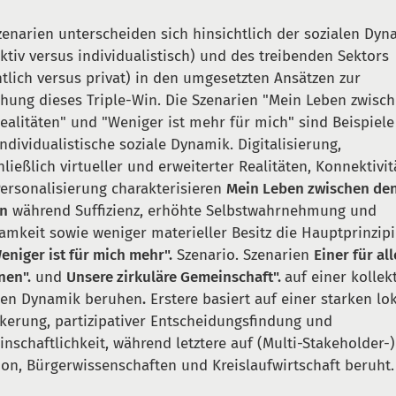
zenarien unterscheiden sich hinsichtlich der sozialen Dyn
ektiv versus individualistisch) und des treibenden Sektors
ntlich versus privat) in den umgesetzten Ansätzen zur
chung dieses Triple-Win. Die Szenarien "Mein Leben zwisc
ealitäten" und "Weniger ist mehr für mich" sind Beispiele
individualistische soziale Dynamik. Digitalisierung,
hließlich virtueller und erweiterter Realitäten, Konnektivit
ersonalisierung charakterisieren
Mein Leben zwischen de
en
während Suffizienz, erhöhte Selbstwahrnehmung und
amkeit sowie weniger materieller Besitz die Hauptprinzip
eniger ist für mich mehr".
Szenario. Szenarien
Einer für all
nen".
und
Unsere zirkuläre Gemeinschaft".
auf einer kollek
len Dynamik beruhen
.
Erstere basiert auf einer starken lo
kerung, partizipativer Entscheidungsfindung und
nschaftlichkeit, während letztere auf (Multi-Stakeholder-
ion, Bürgerwissenschaften und Kreislaufwirtschaft beruht.