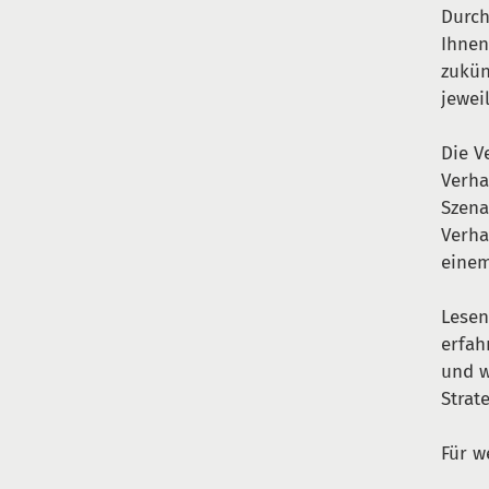
Durch
Ihnen
zukün
jewei
Die V
Verha
Szena
Verha
einem
Lesen
erfah
und w
Strat
Für w