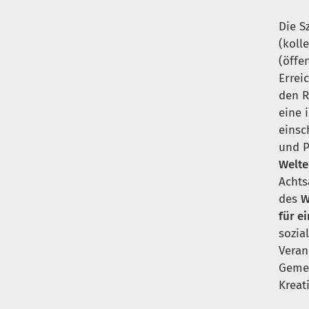
Die S
(koll
(öffe
Errei
den R
eine 
einsc
und P
Welt
Achts
des
W
für ei
sozia
Veran
Gemei
Kreat