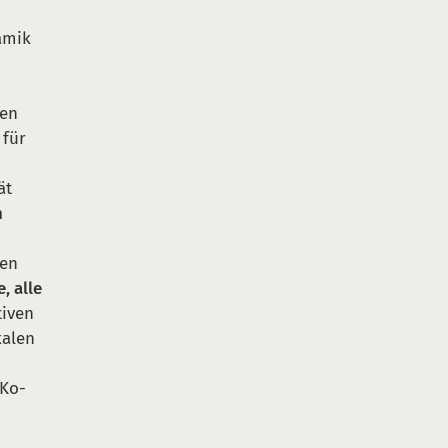
amik
hen
 für
ät
n
ien
e, alle
tiven
kalen
)Ko-