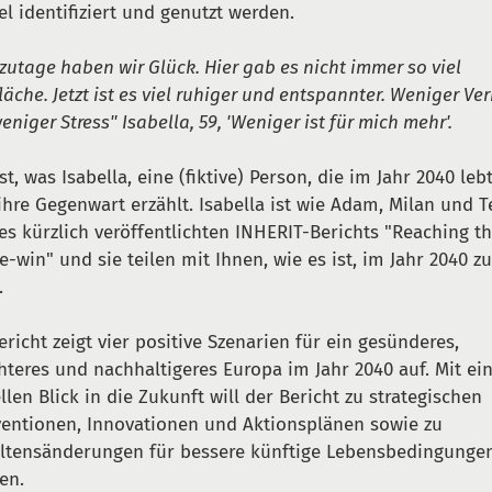
l identifiziert und genutzt werden.
zutage haben wir Glück. Hier gab es nicht immer so viel
läche. Jetzt ist es viel ruhiger und entspannter. Weniger Ve
eniger Stress" Isabella, 59,
'
Weniger ist für mich mehr
'.
ist, was Isabella, eine (fiktive) Person, die im Jahr 2040 leb
ihre Gegenwart erzählt. Isabella ist wie Adam, Milan und T
des kürzlich veröffentlichten INHERIT-Berichts "Reaching t
le-win" und sie teilen mit Ihnen, wie es ist, im Jahr 2040 z
.
ericht zeigt vier positive Szenarien für ein gesünderes,
hteres und nachhaltigeres Europa im Jahr 2040 auf. Mit e
llen Blick in die Zukunft will der Bericht zu strategischen
ventionen, Innovationen und Aktionsplänen sowie zu
ltensänderungen für bessere künftige Lebensbedingunge
en.