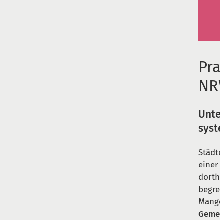
Pra
N
Unt
sys
Städt
einer
dorth
begre
Mange
Gemei