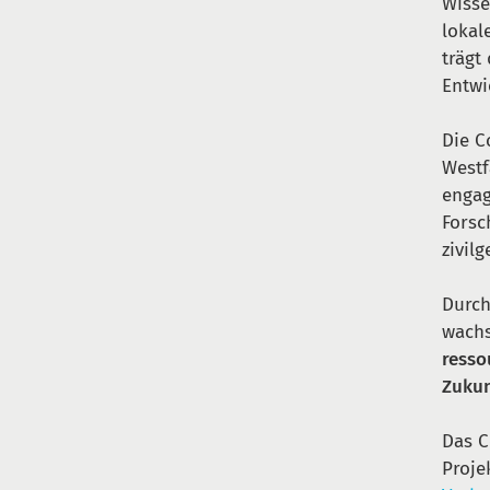
Wisse
lokal
trägt
Entwi
Die C
Westf
engag
Forsc
zivilg
Durch
wachs
resso
Zukun
Das C
Proje