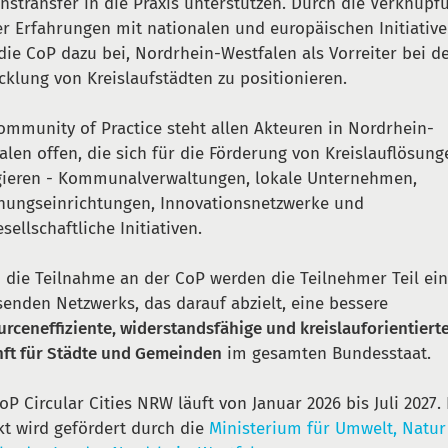
nstransfer in die Praxis unterstützen. Durch die Verknüpf
er Erfahrungen mit nationalen und europäischen Initiativ
 die CoP dazu bei, Nordrhein-Westfalen als Vorreiter bei d
cklung von Kreislaufstädten zu positionieren.
ommunity of Practice steht allen Akteuren in Nordrhein-
alen offen, die sich für die Förderung von Kreislauflösung
ieren - Kommunalverwaltungen, lokale Unternehmen,
hungseinrichtungen, Innovationsnetzwerke und
esellschaftliche Initiativen.
 die Teilnahme an der CoP werden die Teilnehmer Teil ei
enden Netzwerks, das darauf abzielt, eine bessere
urceneffiziente, widerstandsfähige und kreislauforientiert
ft für Städte und Gemeinden
im gesamten Bundesstaat.
oP Circular Cities NRW läuft von Januar 2026 bis Juli 2027.
kt wird gefördert durch die
Ministerium für Umwelt, Natu