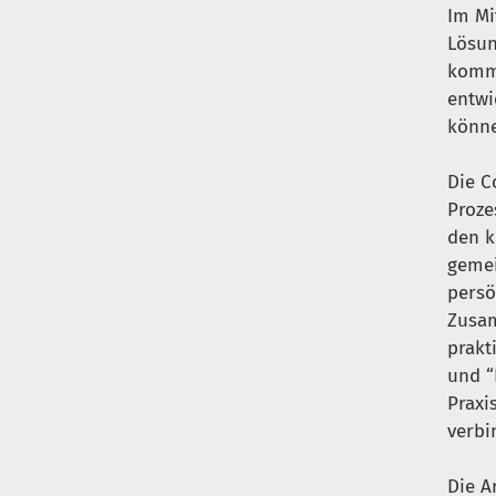
Im Mi
Lösun
kommu
entwi
könn
Die C
Proze
den k
gemei
persö
Zusam
prakt
und “
Praxi
verbi
Die A