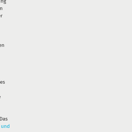
ung
en
er
en
nes
e
 Das
r und