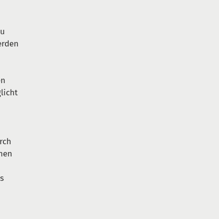
zu
erden
en
licht
rch
onen
ns