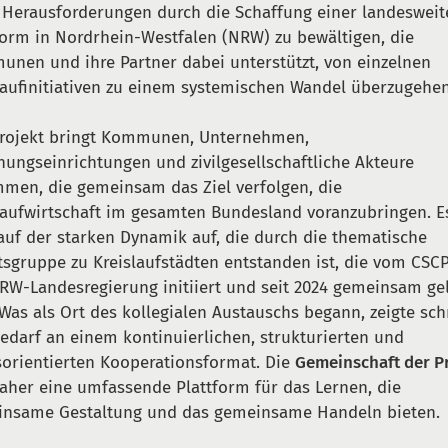
 Herausforderungen durch die Schaffung einer landeswei
form in Nordrhein-Westfalen (NRW) zu bewältigen, die
nen und ihre Partner dabei unterstützt, von einzelnen
laufinitiativen zu einem systemischen Wandel überzugehen
rojekt bringt Kommunen, Unternehmen,
hungseinrichtungen und zivilgesellschaftliche Akteure
men, die gemeinsam das Ziel verfolgen, die
laufwirtschaft im gesamten Bundesland voranzubringen. E
auf der starken Dynamik auf, die durch die thematische
tsgruppe zu Kreislaufstädten entstanden ist, die vom CSC
RW-Landesregierung initiiert und seit 2024 gemeinsam gel
 Was als Ort des kollegialen Austauschs begann, zeigte sch
edarf an einem kontinuierlichen, strukturierten und
sorientierten Kooperationsformat. Die
Gemeinschaft der P
daher eine umfassende Plattform für das Lernen, die
nsame Gestaltung und das gemeinsame Handeln bieten.