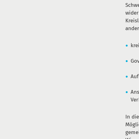
Schwe
wider
Kreis
ande
kre
Gov
Auf
Ans
Ver
In di
Mögli
gemei