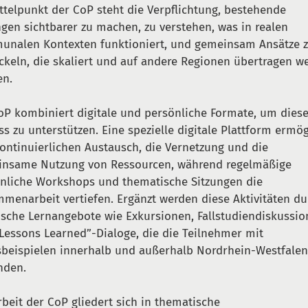
ttelpunkt der CoP steht die Verpflichtung, bestehende
gen sichtbarer zu machen, zu verstehen, was in realen
nalen Kontexten funktioniert, und gemeinsam Ansätze 
ckeln, die skaliert und auf andere Regionen übertragen w
en.
oP kombiniert digitale und persönliche Formate, um dies
ss zu unterstützen. Eine spezielle digitale Plattform ermög
ontinuierlichen Austausch, die Vernetzung und die
nsame Nutzung von Ressourcen, während regelmäßige
nliche Workshops und thematische Sitzungen die
menarbeit vertiefen. Ergänzt werden diese Aktivitäten du
ische Lernangebote wie Exkursionen, Fallstudiendiskussi
Lessons Learned”-Dialoge, die die Teilnehmer mit
sbeispielen innerhalb und außerhalb Nordrhein-Westfale
nden.
rbeit der CoP gliedert sich in thematische