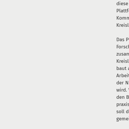
diese
Platt
Kommu
Kreis
Das P
Forsc
zusam
Kreis
baut 
Arbei
der N
wird.
den B
praxi
soll 
gemei