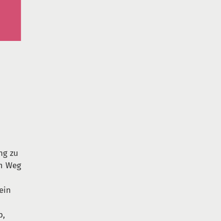
ng zu
em Weg
ein
b,