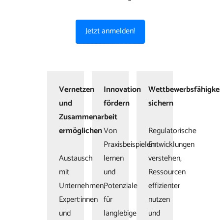
Jetzt anmelden!
Vernetzen
Innovation
Wettbewerbsfähigke
und
fördern
sichern
Zusammenarbeit
ermöglichen
Von
Regulatorische
Praxisbeispielen
Entwicklungen
Austausch
lernen
verstehen,
mit
und
Ressourcen
Unternehmen,
Potenziale
effizienter
Expert:innen
für
nutzen
und
langlebige
und