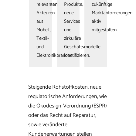
relevanten
Produkte,
zukünftige
Akteuren
neue
Marktanforderungen
aus
Services
aktiv
Möbel-,
und
mitgestalten.
Textil-
zirkuläre
und
Geschäftsmodelle
Elektronikbranche.
identifizieren.
Steigende Rohstoffkosten, neue
regulatorische Anforderungen, wie
die Ökodesign-Verordnung (ESPR)
oder das Recht auf Reparatur,
sowie veränderte
Kundenerwartungen stellen