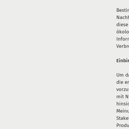
Besti
Nachh
diese
ökolo
Infor
Verbr
Einbi
Um da
die e
vorzu
mit N
hinsi
Meinu
Stake
Produ