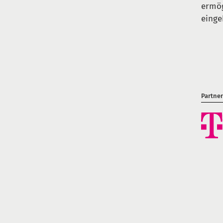
ermög
einge
Partne