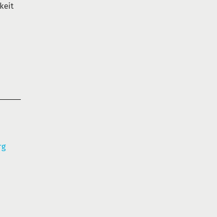
keit
rg