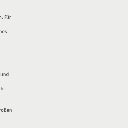
. Für
hes
 und
ch:
großen
l