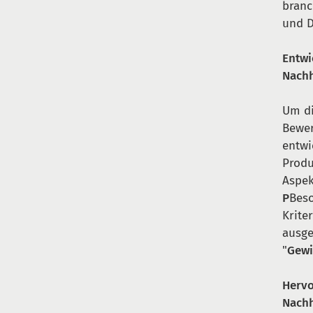
branc
und D
Entwi
Nachh
Um di
Bewer
entwi
Produ
Aspek
P
Bes
Krite
ausge
"
Gew
Hervo
Nachh