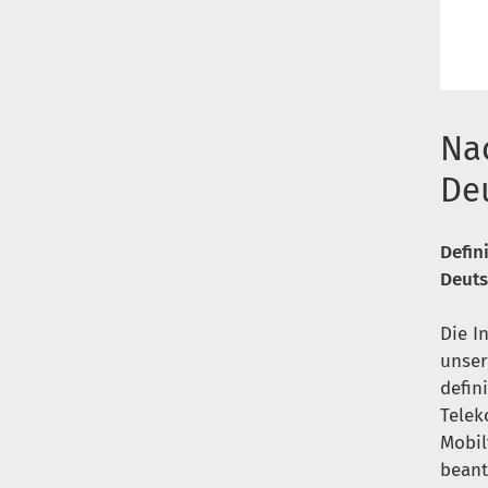
Nac
De
Defin
Deuts
Die I
unser
defin
Telek
Mobil
beant