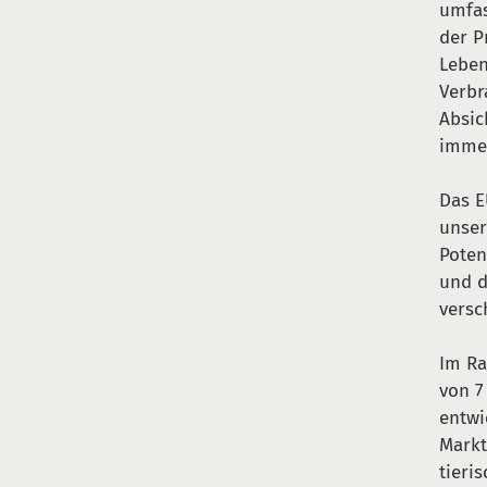
umfas
der P
Leben
Verbr
Absic
immer
Das E
unser
Poten
und d
versc
Im Ra
von 7
entwi
Markt
tieri