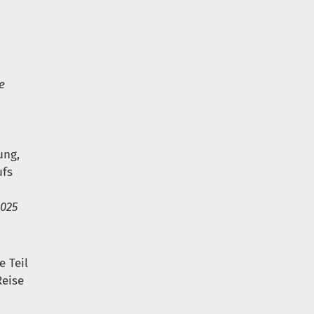
ie
ung,
ufs
2025
e Teil
Reise