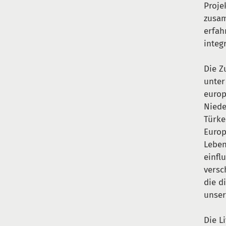
Proje
zusam
erfah
integ
Die Z
unter
europ
Niede
Türke
Europ
Leben
einfl
versc
die d
unser
Die L