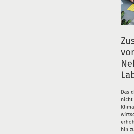
Zu
vo
Ne
Lab
Das d
nicht
Klima
wirts
erhöh
hin z