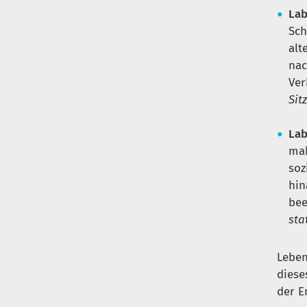
Lab
Sch
alt
nac
Ver
Sit
Lab
mak
soz
hin
bee
sta
Leben
diese
der E