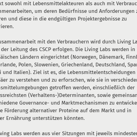
kt sowohl mit Lebensmittelakteuren als auch mit Verbrau
menarbeiten, um deren Bedürfnisse und Anforderungen 
ren und diese in die endgültigen Projektergebnisse zu
rieren.
usammenarbeit mit den Verbrauchern wird durch Living L
 der Leitung des CSCP erfolgen. Die Living Labs werden in 
äischen Ländern eingerichtet (Norwegen, Dänemark, Finn
rlande, Polen, Slowenien, Griechenland, Deutschland, Spa
i und Italien). Ziel ist es, die Lebensmittelentscheidungen
äer zu verstehen und zu erforschen, wie sie in verschied
smittelumgebungen getroffen werden, einschließlich der
ussreichsten (Verhaltens-)Determinanten, sowie gemeins
hiedene Governance- und Marktmechanismen zu entwicke
ie Förderung alternativer Proteine auf dem Markt und in
er Ernährung unterstützen könnten.
iving Labs werden aus vier Sitzungen mit jeweils mindeste