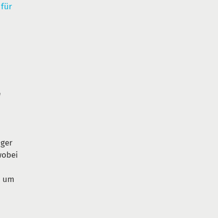
für
r
n
iger
wobei
h um