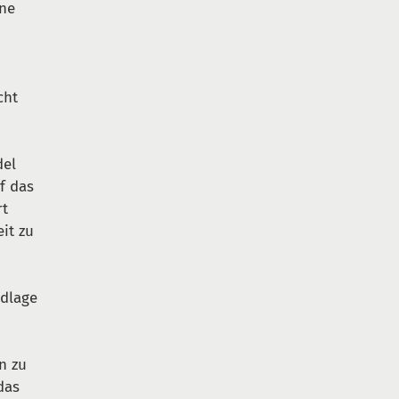
ene
cht
del
f das
rt
it zu
ndlage
n zu
das