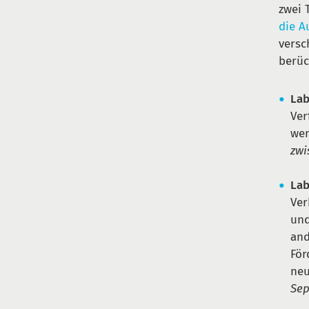
zwei 
die A
versc
berüc
Lab
Ver
wen
zwi
Lab
Ver
und
and
För
neu
Sep