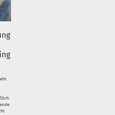
ung
ing
teht
ßlich
wende
cht