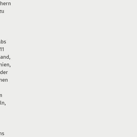
chern
zu
abs
11
land,
nien,
 der
enen
am
ln,
ns